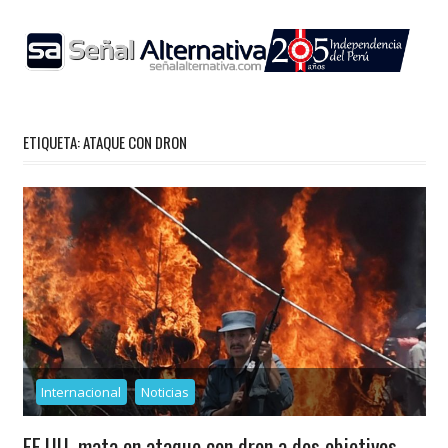
Skip
to
content
ETIQUETA:
ATAQUE CON DRON
Internacional
Noticias
EE.UU. mata en ataque con dron a dos objetivos