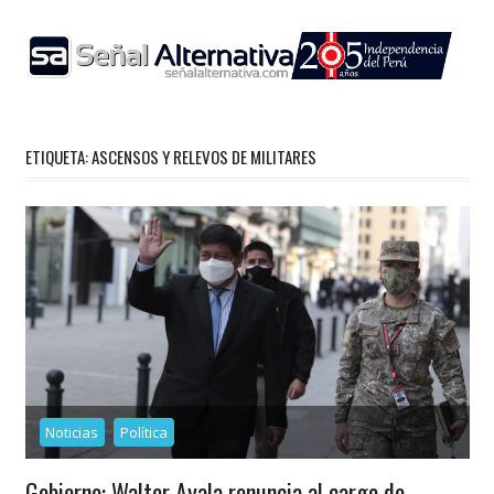
Skip
to
content
ETIQUETA:
ASCENSOS Y RELEVOS DE MILITARES
Noticias
Política
Gobierno: Walter Ayala renuncia al cargo de