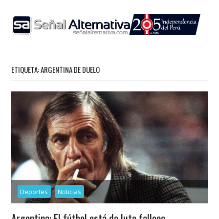
Skip
to
content
ETIQUETA:
ARGENTINA DE DUELO
Deportes
Noticias
Argentina: El fútbol está de luto fallece