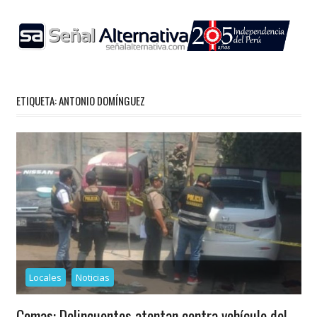
Skip
to
content
ETIQUETA:
ANTONIO DOMÍNGUEZ
Locales
Noticias
Comas: Delincuentes atentan contra vehículo del