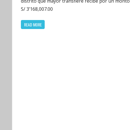
distrito que mayor transfiere recibe por un monto
S/ 3’168,007.00
READ MORE