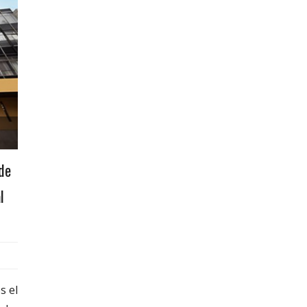
de
l
s el