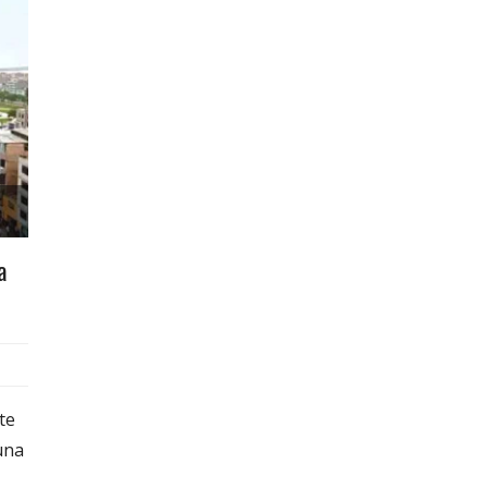
a
te
una