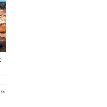
e
ede