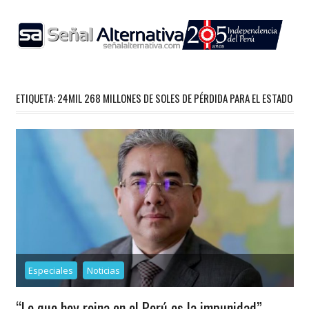
Skip
to
content
ETIQUETA:
24MIL 268 MILLONES DE SOLES DE PÉRDIDA PARA EL ESTADO
Especiales
Noticias
“Lo que hoy reina en el Perú es la impunidad”