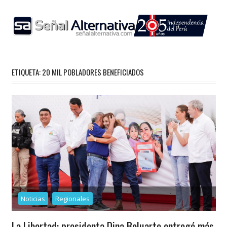
Skip
to
content
ETIQUETA:
20 MIL POBLADORES BENEFICIADOS
Noticias
Regionales
La Libertad: presidenta Dina Boluarte entregó más