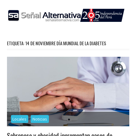
Skip
to
content
ETIQUETA:
14 DE NOVIEMBRE DÍA MUNDIAL DE LA DIABETES
Locales
Noticias
Sobrepeso y obesidad incrementan casos de