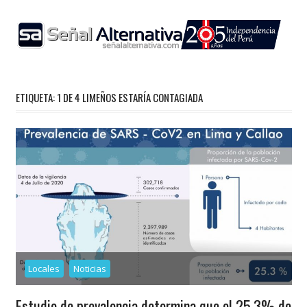
Skip
to
content
ETIQUETA:
1 DE 4 LIMEÑOS ESTARÍA CONTAGIADA
Locales
Noticias
Estudio de prevalencia determina que el 25,3% de